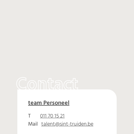
Contact
Personeel Talent
team Personeel
Adres
T
011 70 15 21
Mail
talent
@
sint-truiden.be