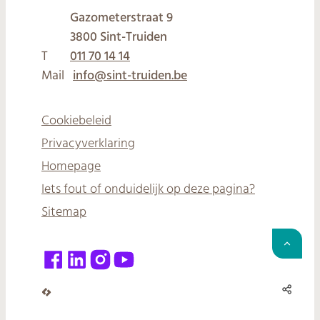
Gazometerstraat 9
,
3800
Sint-Truiden
T
011 70 14 14
Mail
info
@
sint-truiden.be
Cookiebeleid
Privacyverklaring
Homepage
Iets fout of onduidelijk op deze pagina?
Sitemap
Naar 
Facebook
LinkedIn
Instagram
YouTube
Deel 
LCP nv 2026 ©