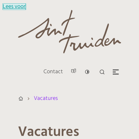
Lees voor
Naar inhoud
Sint-Truiden
Contact
Hoog contrast
Zoek tonen / v
Men
Vacatures
Startpagina
Vacatures