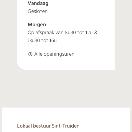
Vandaag
Gesloten
Morgen
Op afspraak van
8u30
tot
12u
&
13u30
tot
16u
Personeel Talent
Alle openingsuren
© 2026
Lokaal bestuur Sint-Truiden