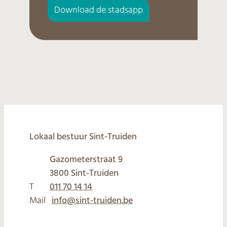
Download de stadsapp
© 2026
Lokaal bestuur Sint-Truiden
Gazometerstraat 9
,
3800
Sint-Truiden
T
011 70 14 14
Mail
info
@
sint-truiden.be