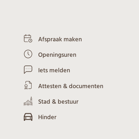
In de kijker
Afspraak maken
Startpagina
Openingsuren
Iets melden
Attesten & documenten
Stad & bestuur
Hinder