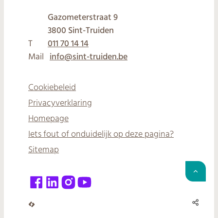
Gazometerstraat 9
,
3800
Sint-Truiden
T
011 70 14 14
Mail
info
@
sint-truiden.be
Cookiebeleid
Privacyverklaring
Homepage
Iets fout of onduidelijk op deze pagina?
Sitemap
Naar 
Facebook
LinkedIn
Instagram
YouTube
Deel 
LCP nv 2026 ©