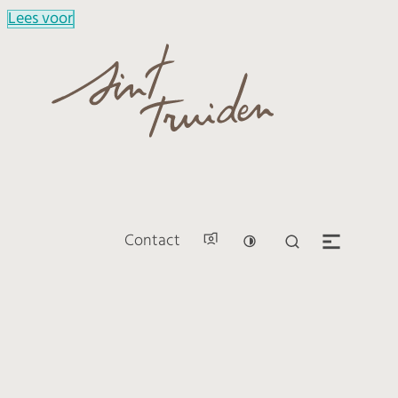
Lees voor
Naar inhoud
Sint-Truiden
Contact
Hoog contrast
Zoek tonen / v
Men