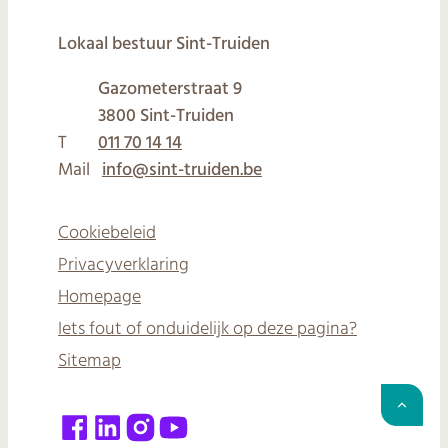
© 2026
Lokaal bestuur Sint-Truiden
Gazometerstraat 9
,
3800
Sint-Truiden
T
011 70 14 14
Mail
info
@
sint-truiden.be
Cookiebeleid
Privacyverklaring
Homepage
Iets fout of onduidelijk op deze pagina?
Sitemap
Naar 
Facebook
LinkedIn
Instagram
YouTube