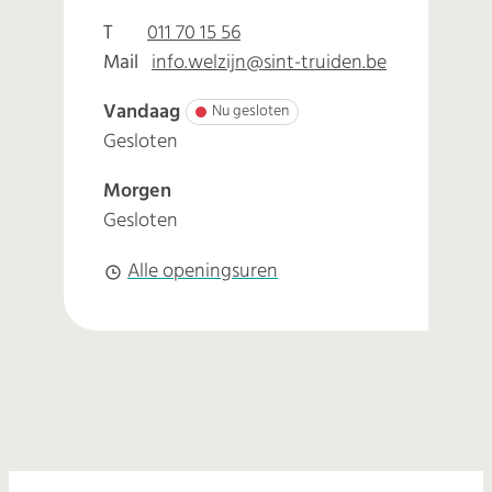
Adres
T
011 70 15 56
Mail
info.welzijn
@
sint-truiden.be
Vandaag
Nu gesloten
Gesloten
Morgen
Gesloten
Welzijn
Alle openingsuren