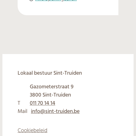
© 2026
Lokaal bestuur Sint-Truiden
Gazometerstraat 9
,
3800
Sint-Truiden
T
011 70 14 14
Mail
info
@
sint-truiden.be
Cookiebeleid