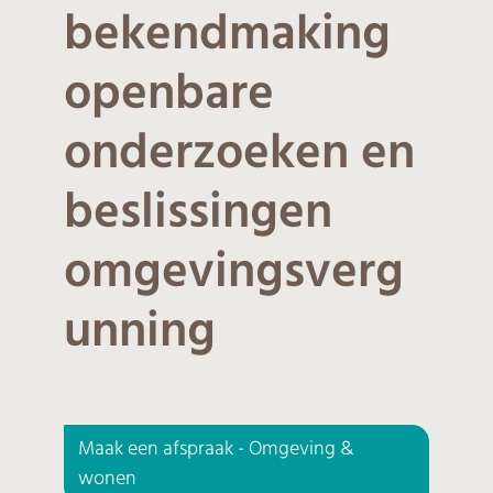
bekendmaking
openbare
onderzoeken en
beslissingen
omgevingsverg
unning
Maak een afspraak - Omgeving &
wonen