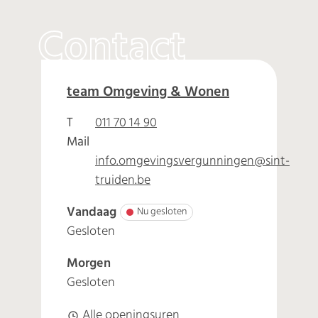
Contact
Omgeving
team Omgeving & Wonen
Adres
T
011 70 14 90
Mail
info.omgevingsvergunningen
@
sint-
truiden.be
Vandaag
Nu gesloten
Gesloten
Morgen
Gesloten
Omgeving
Alle openingsuren