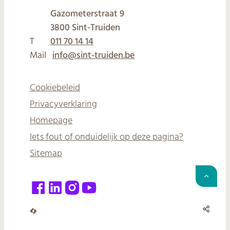
Gazometerstraat 9
,
3800
Sint-Truiden
T
011 70 14 14
Mail
info
@
sint-truiden.be
Cookiebeleid
Privacyverklaring
Homepage
Iets fout of onduidelijk op deze pagina?
Sitemap
Naar 
Facebook
LinkedIn
Instagram
YouTube
Deel 
LCP nv 2026 ©