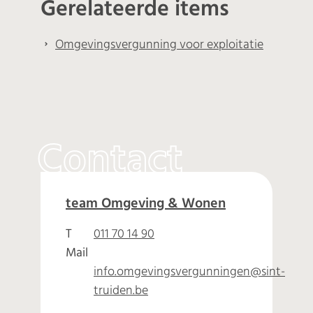
Gerelateerde items
Omgevingsvergunning voor exploitatie
Contact
Omgeving
team Omgeving & Wonen
Adres
T
011 70 14 90
Mail
info.omgevingsvergunningen
@
sint-
truiden.be