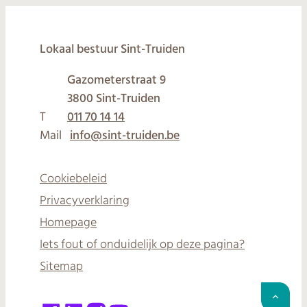
© 2026
Lokaal bestuur Sint-Truiden
Gazometerstraat 9
,
3800
Sint-Truiden
T
011 70 14 14
Mail
info
@
sint-truiden.be
Cookiebeleid
Privacyverklaring
Homepage
Iets fout of onduidelijk op deze pagina?
Sitemap
Naar 