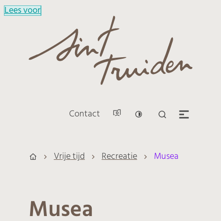
Lees voor
Naar inhoud
Sint-Truiden
Contact
Hoog contrast
Zoek tonen / v
Men
Vrije tijd
Recreatie
Musea
Startpagina
Musea