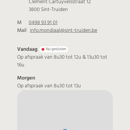
Adres
Clement Cartuyvelsstraat 12
,
3800
Sint-Truiden
M
0498 93 91 01
Mail
info.mondiaal
@
sint-truiden.be
Vandaag
Nu gesloten
Op afspraak van
8u30
tot
12u
&
13u30
tot
16u
Morgen
Op afspraak van
8u30
tot
13u