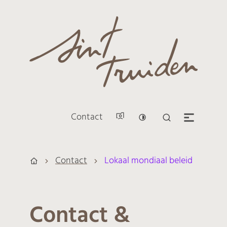
Naar inhoud
Sint-Truiden
Contact
Hoog contrast
Zoek tonen / v
Men
Contact
Lokaal mondiaal beleid
Startpagina
Contact &