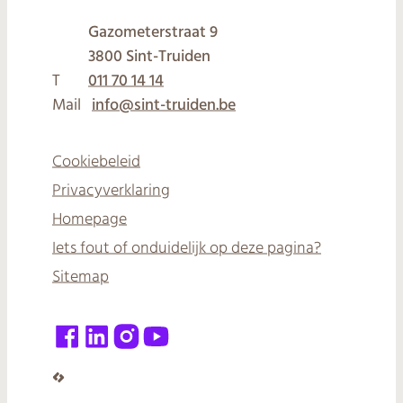
Gazometerstraat 9
,
3800
Sint-Truiden
T
011 70 14 14
Mail
info
@
sint-truiden.be
Cookiebeleid
Privacyverklaring
Homepage
Iets fout of onduidelijk op deze pagina?
Sitemap
Facebook
LinkedIn
Instagram
YouTube
LCP nv 2026 ©