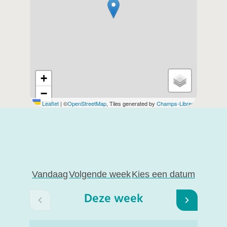
+
−
Leaflet
|
©
OpenStreetMap
, Tiles generated by
Champs-Libres
Openingsuren
Vandaag
Volgende week
Kies een datum
Deze week
Bekijk openingsuren van de week hiervoor
Bekijk op