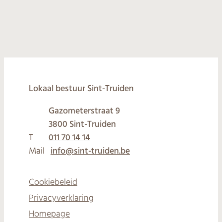
© 2026
Lokaal bestuur Sint-Truiden
Gazometerstraat 9
,
3800
Sint-Truiden
T
011 70 14 14
Mail
info
@
sint-truiden.be
Cookiebeleid
Privacyverklaring
Homepage