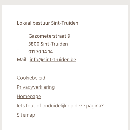
© 2026
Lokaal bestuur Sint-Truiden
Gazometerstraat 9
,
3800
Sint-Truiden
T
011 70 14 14
Mail
info
@
sint-truiden.be
Cookiebeleid
Privacyverklaring
Homepage
Iets fout of onduidelijk op deze pagina?
Sitemap