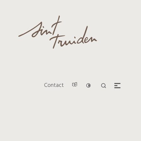
Naar inhoud
Sint-Truiden
Contact
Hoog contrast
Zoek tonen / v
Men