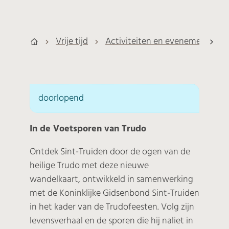
Vrije tijd
Activiteiten en evenementen
scro
Startpagina
doorlopend | In de
doorlopend
In de Voetsporen van Trudo
Ontdek Sint-Truiden door de ogen van de
heilige Trudo met deze nieuwe
wandelkaart, ontwikkeld in samenwerking
met de Koninklijke Gidsenbond Sint-Truiden
in het kader van de Trudofeesten. Volg zijn
levensverhaal en de sporen die hij naliet in