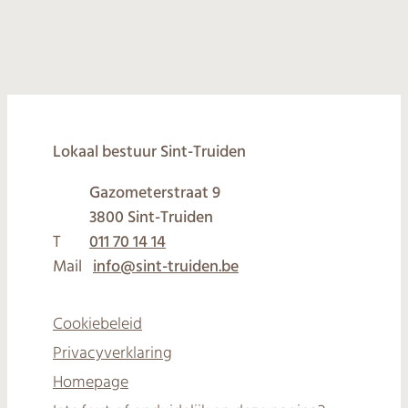
© 2026
Lokaal bestuur Sint-Truiden
Gazometerstraat 9
,
3800
Sint-Truiden
T
011 70 14 14
Mail
info
@
sint-truiden.be
Cookiebeleid
Privacyverklaring
Homepage