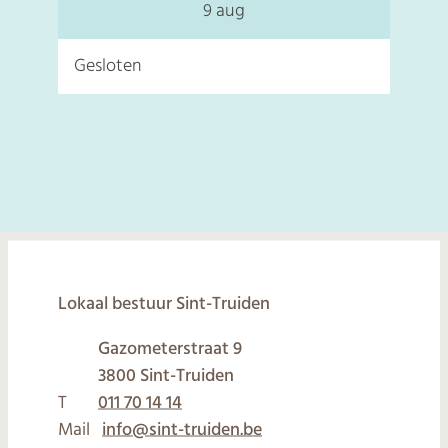
2026
9 aug
Gesloten
© 2026
Lokaal bestuur Sint-Truiden
Gazometerstraat 9
,
3800
Sint-Truiden
T
011 70 14 14
Mail
info
@
sint-truiden.be