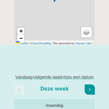
+
−
Leaflet
|
©
OpenStreetMap
, Tiles generated by
Champs-Libres
Openingsuren
Vandaag
Volgende week
Kies een datum
Deze week
Bekijk openingsuren van de week hiervoor
Bekijk op
maandag