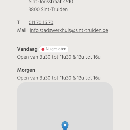
Adres
Sint-Jorisstraat 4510
,
3800
Sint-Truiden
T
011 70 16 70
Mail
info.stadswerkhuis
@
sint-truiden.be
Vandaag
Nu gesloten
Open van
8u30
tot
11u30
&
13u
tot
16u
Morgen
Open van
8u30
tot
11u30
&
13u
tot
16u