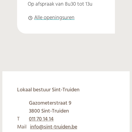
Op afspraak van
8u30
tot
13u
Sport
Alle openingsuren
© 2026
Lokaal bestuur Sint-Truiden
Gazometerstraat 9
,
3800
Sint-Truiden
T
011 70 14 14
Mail
info
@
sint-truiden.be