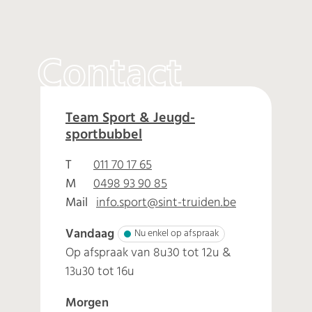
Contact
Sport
Team Sport & Jeugd-
sportbubbel
Adres
T
011 70 17 65
M
0498 93 90 85
Mail
info.sport
@
sint-truiden.be
Vandaag
Nu enkel op afspraak
Op afspraak van
8u30
tot
12u
&
13u30
tot
16u
Morgen