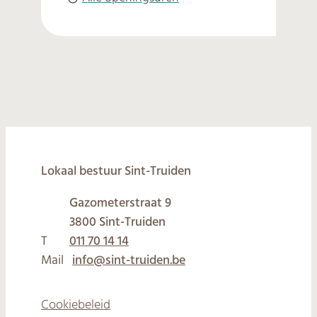
© 2026
Lokaal bestuur Sint-Truiden
Gazometerstraat 9
,
3800
Sint-Truiden
T
011 70 14 14
Mail
info
@
sint-truiden.be
Cookiebeleid