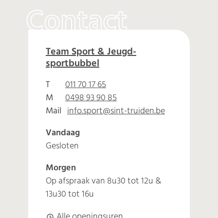
Contact
Sport
Team Sport & Jeugd-
sportbubbel
Adres
T
011 70 17 65
M
0498 93 90 85
Mail
info.sport
@
sint-truiden.be
Vandaag
Gesloten
Morgen
Op afspraak van
8u30
tot
12u
&
13u30
tot
16u
Sport
Alle openingsuren