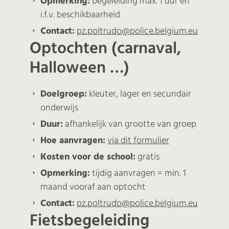
Opmerking:
begeleiding max. 1 uur en
i.f.v. beschikbaarheid
Contact:
pz.poltrudo@police.belgium.eu
Optochten (carnaval,
Halloween …)
Doelgroep:
kleuter, lager en secundair
onderwijs
Duur:
afhankelijk van grootte van groep
Hoe aanvragen:
via dit formulier
Kosten voor de school:
gratis
Opmerking:
tijdig aanvragen = min. 1
maand vooraf aan optocht
Contact:
pz.poltrudo@police.belgium.eu
Fietsbegeleiding