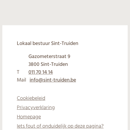
© 2026
Lokaal bestuur Sint-Truiden
Gazometerstraat 9
,
3800
Sint-Truiden
T
011 70 14 14
Mail
info
@
sint-truiden.be
Cookiebeleid
Privacyverklaring
Homepage
Iets fout of onduidelijk op deze pagina?